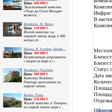
комната
Цена
:
440 000 €
Комплек
Эксклюзивный комплекс
«Лидо ди Езоло Виладж»
Инфраст
является...
В насто
Residence_Al_Bosco
Комплек
Цена
:
310 000 €
Жилой комплекс на
перовой линии моря, в 400
метрах от...
Marina_di_Scarlino_Reside...
Местоп
Цена
:
300 000 €
Близост
Великолепные апартаменты
с видом на море в г....
Близост
Статус 
Residence_Flamingo
Цена
:
300 000 €
Дата за
Комплекс Residence
Количес
Flamingo расположен на
первой линии...
Площадь
Площадь
Regina_Elena
Цена
:
250 000 €
Отделка
Жилой комплекс в Ливорно
на первой линии моря с...
Оформи