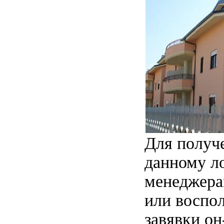
Для получ
данному л
менеджера
или воспо
завявки он