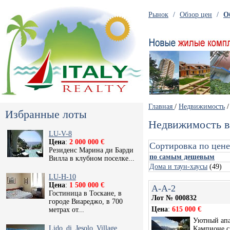
Рынок
/
Обзор цен
/
О
Главная
/
Недвижимость
/
Избранные лоты
Недвижимость в
LU-V-8
Цена
:
2 000 000 €
Сортировка по цене
Резиденс Марина ди Барди
по самым дешевым
Вилла в клубном поселке...
Дома и таун-хаусы
(49)
LU-H-10
Цена
:
1 500 000 €
A-A-2
Гостиница в Тоскане, в
Лот № 000832
городе Виареджо, в 700
Цена
:
615 000 €
метрах от...
Уютный апа
Lido_di_Jesolo_Village
Кампионе с