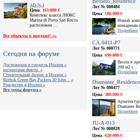
Bellano_Residence
AD-N-1
Лот № 000484
Цена
:
163 000 €
Цена
:
186 000 €
Комплекс класса ЛЮКС
Marina di Porto San Rocco
Новый компл
расположен ...
шикарным в
Подробнее
Все объекты в продаже! »»
CA.0411-P7
Лот № 000771
Сегодня на форуме
Цена
:
690 000 €
Вилла в пр
Достижения и гордость Италии »
200 м2 с...
интересные факты. »
Подробнее
Строительный бизнес в Италии »
Reebok Green Bay Packers 30 John... »
Diamante_Residence
Рождество в Италии »
Лот № 000477
Все темы форума »
Цена
:
380 000 €
Архитектур
Diamante Res
Подробнее
JU-A-013
Лот № 000828
Цена
:
620 000 €