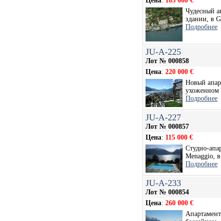
Цена
:
185 000 €
Чудесный а
здании, в Gr
Подробнее
JU-A-225
Лот № 000858
Цена
:
220 000 €
Новый апар
ухоженном 
Подробнее
JU-A-227
Лот № 000857
Цена
:
115 000 €
Студио-апа
Menaggio, в
Подробнее
JU-A-233
Лот № 000854
Цена
:
260 000 €
Апартамент