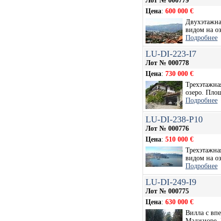
Лот № 000779
Цена
:
600 000 €
Двухэтажна
видом на оз
Подробнее
LU-DI-223-I7
Лот № 000778
Цена
:
730 000 €
Трехэтажна
озеро. Площ
Подробнее
LU-DI-238-P10
Лот № 000776
Цена
:
510 000 €
Трехэтажна
видом на оз
Подробнее
LU-DI-249-I9
Лот № 000775
Цена
:
630 000 €
Вилла с вп
Маджиоре. 