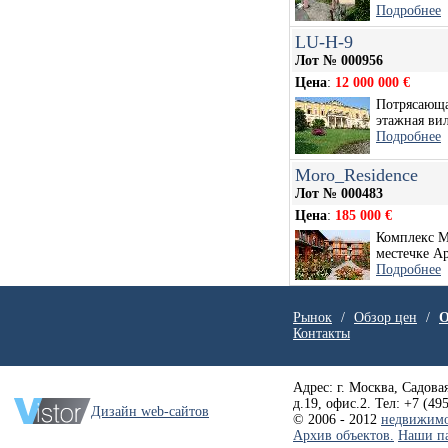
Подробнее
LU-H-9
Лот № 000956
Цена
:
12 000 000 €
Потрясающа
этажная вил
Подробнее
Moro_Residence
Лот № 000483
Цена
:
185 000 €
Комплекс M
местечке Ар
Подробнее
Рынок
/
Обзор цен
/
О
Контакты
Адрес: г. Москва, Садовая
д.19, офис.2. Тел: +7 (49
Дизайн web-сайтов
© 2006 - 2012
недвижимо
Архив объектов.
Наши п