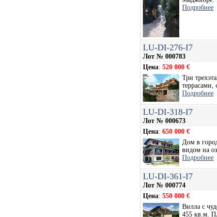
Подробнее
LU-DI-276-I7
Лот № 000783
Цена
:
520 000 €
Три трехэт
террасами, 
Подробнее
LU-DI-318-I7
Лот № 000673
Цена
:
650 000 €
Дом в горо
видом на о
Подробнее
LU-DI-361-I7
Лот № 000774
Цена
:
550 000 €
Вилла с чу
455 кв.м. П