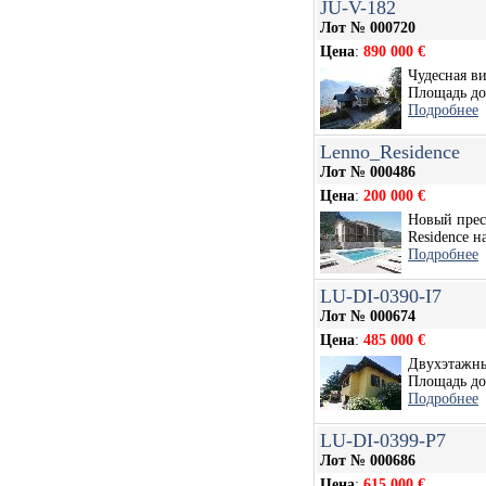
JU-V-182
Лот № 000720
Цена
:
890 000 €
Чудесная ви
Площадь дом
Подробнее
Lenno_Residence
Лот № 000486
Цена
:
200 000 €
Новый прес
Residence на
Подробнее
LU-DI-0390-I7
Лот № 000674
Цена
:
485 000 €
Двухэтажны
Площадь дом
Подробнее
LU-DI-0399-P7
Лот № 000686
Цена
:
615 000 €