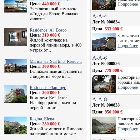
Цена
:
440 000 €
Подробнее
Эксклюзивный комплекс
«Лидо ди Езоло Виладж»
A-A-4
является...
Лот № 000834
Цена
:
533 000 €
Residence_Al_Bosco
Цена
:
310 000 €
Замечатель
Жилой комплекс на
фантастиче
перовой линии моря, в 400
Подробнее
метрах от...
A-A-6
Marina_di_Scarlino_Reside...
Лот № 000836
Цена
:
300 000 €
Цена
:
779 000 €
Великолепные апартаменты
с видом на море в г....
Просторный
городка Кам
Подробнее
Residence_Flamingo
Цена
:
300 000 €
Комплекс Residence
A-A-8
Flamingo расположен на
Лот № 000838
первой линии...
Цена
:
950 000 €
Regina_Elena
Просторный
Цена
:
250 000 €
панорамным
Жилой комплекс в Ливорно
Подробнее
на первой линии моря с...